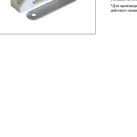
*Для производи
действует спец