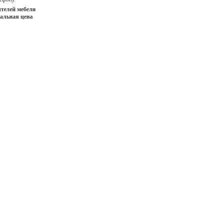
телей мебели
иальная цена