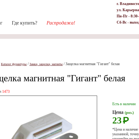
г. Владивост
ул. Карьерна
Пн-Пт - 8:30
ог
Где купить?
Распродажа!
Сб-Вс - выхо
/
/
/
Защелка магнитная "Гигант" белая
Каталог фурнитуры
Замки, защелки, магниты
щелка магнитная "Гигант" белая
ул
1473
Есть в наличии
Цена
(роз.)
23
Р
*Цена и наличие
указанной, точ
уточняйте по тел