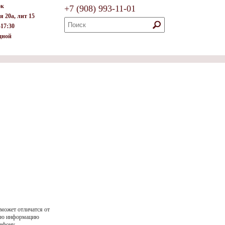
ок
+7
(908)
993-11-01
я 20а, лит 15
–17:30
дной
 может отличатся от
ную информацию
ефону.