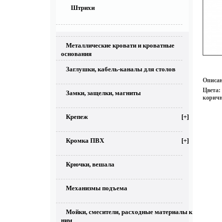
Штрихи
Металлические кровати и кроватные
основания
Заглушки, кабель-каналы для столов
Описан
Цвета:
Замки, защелки, магниты
коричн
Крепеж
[+]
Кромка ПВХ
[+]
Крючки, вешала
Механизмы подъема
Мойки, смесители, расходные материалы к
ним