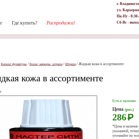
г. Владивост
ул. Карьерна
Пн-Пт - 8:30
ог
Где купить?
Распродажа!
Сб-Вс - выхо
/
/
/
/
Жидкая кожа в ассортименте
Каталог фурнитуры
Воски, маркеры, штрихи
Штрихи
дкая кожа в ассортименте
л
Есть в наличии
Цена
(роз.)
286
Р
*Цена и наличие
указанной, точ
уточняйте по тел