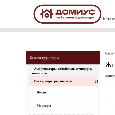
Катал
Главная
Каталог фурнитуры
Жи
Амортизаторы, отбойники, демпферы,
толкатели
Артику
Воски, маркеры, штрихи
[-]
Воски
Маркеры