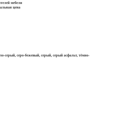
телей мебели
иальная цена
о-серый, серо-бежевый, серый, серый асфальт, тёмно-