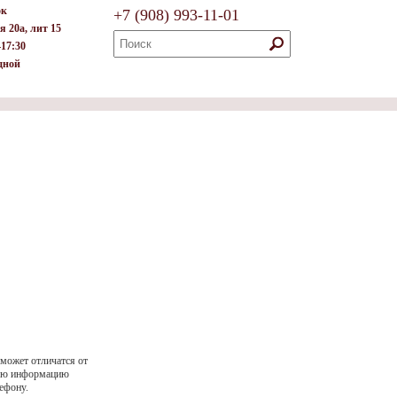
ок
+7
(908)
993-11-01
я 20а, лит 15
–17:30
дной
 может отличатся от
ную информацию
ефону.