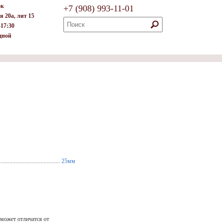
ок
+7
(908)
993-11-01
я 20а, лит 15
–17:30
дной
..................................
25мм
 может отличатся от