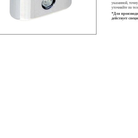
указанной, точ
уточняйте по тел
*Для производи
действует спец