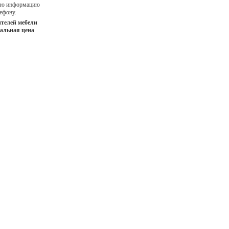
ную информацию
ефону.
телей мебели
иальная цена