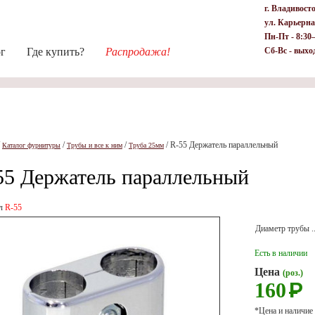
г. Владивост
ул. Карьерна
Пн-Пт - 8:30
ог
Где купить?
Распродажа!
Сб-Вс - выхо
/
/
/
/
R-55 Держатель параллельный
Каталог фурнитуры
Трубы и все к ним
Труба 25мм
55 Держатель параллельный
ул
R-55
Диаметр трубы ........
Есть в наличии
Цена
(роз.)
160
Р
*Цена и наличие