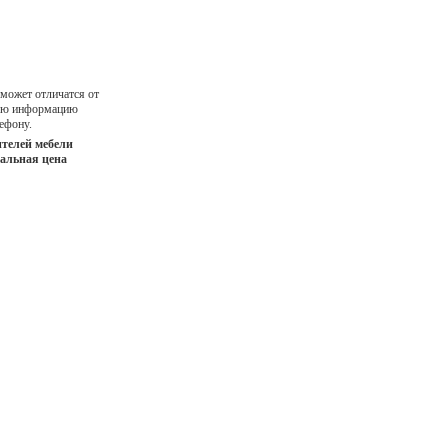
 может отличатся от
ную информацию
ефону.
телей мебели
иальная цена