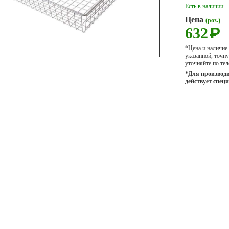
Есть в наличии
Цена
(роз.)
632
Р
*Цена и наличие
указанной, точ
уточняйте по тел
*Для производи
действует спец