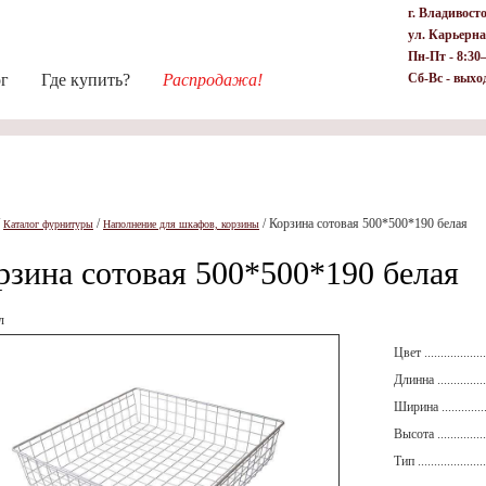
г. Владивост
ул. Карьерна
Пн-Пт - 8:30
ог
Где купить?
Распродажа!
Сб-Вс - выхо
/
/
/
Корзина сотовая 500*500*190 белая
Каталог фурнитуры
Наполнение для шкафов, корзины
рзина сотовая 500*500*190 белая
л
Цвет ....................
Длинна .................
Ширина ................
Высота .................
Тип ......................