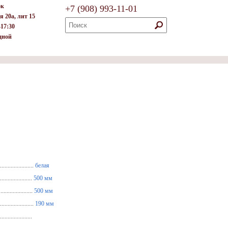
ок
+7
(908)
993-11-01
я 20а, лит 15
–17:30
дной
.....................
белая
...................
500 мм
...................
500 мм
....................
190 мм
....................