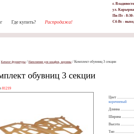
г. Владивост
ул. Карьерна
Пн-Пт - 8:30
ог
Где купить?
Распродажа!
Сб-Вс - выхо
/
/
/
Комплект обувниц 3 секции
Каталог фурнитуры
Наполнение для шкафов, корзины
мплект обувниц 3 секции
ул
81219
Цвет ....................
коричневый
Длинна .................
Ширина ................
Высота .................
Тип ......................