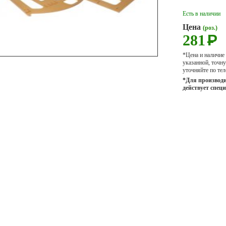
Есть в наличии
Цена
(роз.)
281
Р
*Цена и наличие
указанной, точ
уточняйте по тел
*Для производи
действует спец