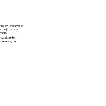
 может отличатся от
ную информацию
ефону.
телей мебели
иальная цена