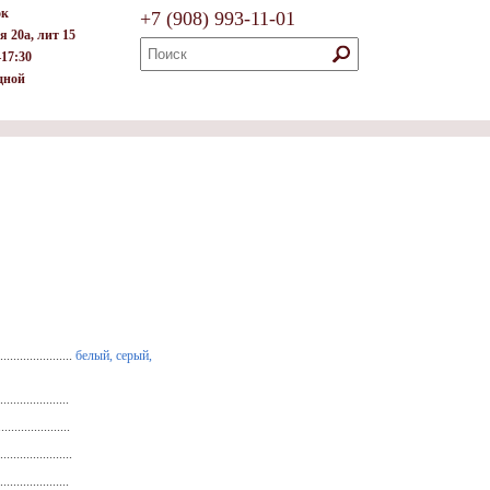
ок
+7
(908)
993-11-01
я 20а, лит 15
–17:30
дной
.....................
белый, серый,
...................
...................
....................
....................