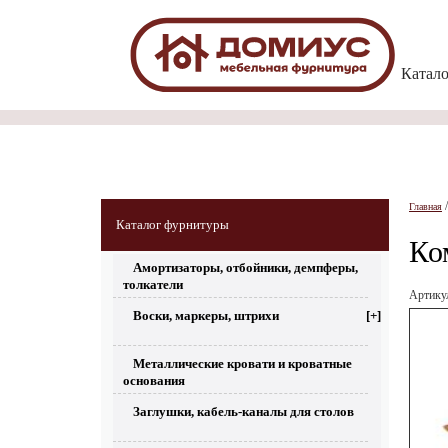
Катал
Главная
Каталог фурнитуры
Ко
Амортизаторы, отбойники, демпферы,
толкатели
Артик
Воски, маркеры, штрихи
[+]
Металлические кровати и кроватные
основания
Заглушки, кабель-каналы для столов