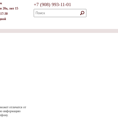
ок
+7
(908)
993-11-01
я 20а, лит 15
–17:30
дной
 может отличатся от
ную информацию
ефону.