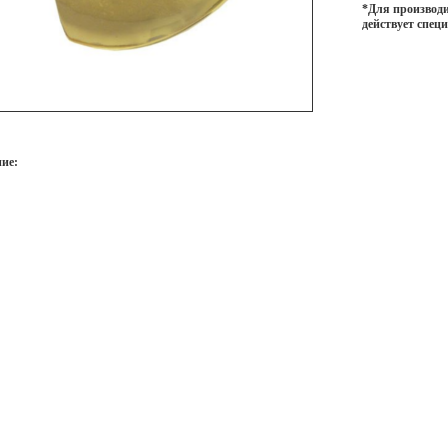
*Для производи
действует спец
ие: