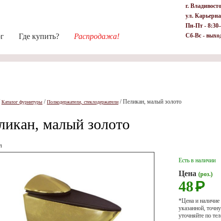
г. Владивост
ул. Карьерна
Пн-Пт - 8:30
ог
Где купить?
Распродажа!
Сб-Вс - выхо
/
/
/
Пеликан, малый золото
Каталог фурнитуры
Полкодержатели, стеклодержатели
ликан, малый золото
л
Есть в наличии
Цена
(роз.)
48
Р
*Цена и наличие
указанной, точ
уточняйте по тел