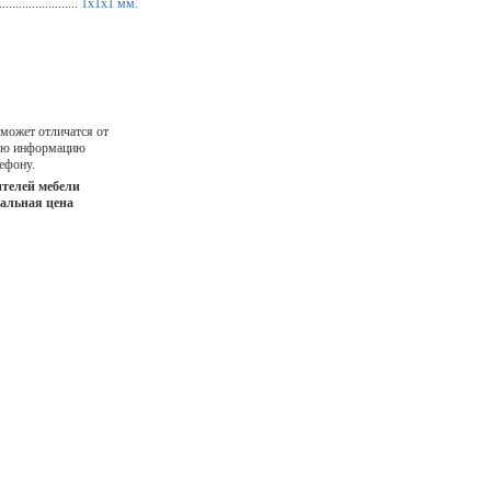
...................
1х1х1 мм.
 может отличатся от
ную информацию
ефону.
телей мебели
иальная цена