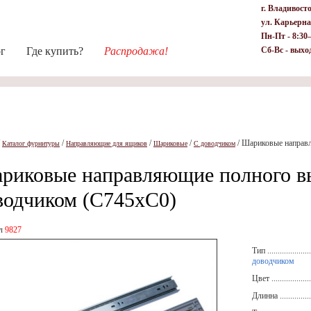
г. Владивост
ул. Карьерна
Пн-Пт - 8:30
ог
Где купить?
Распродажа!
Сб-Вс - выхо
/
/
/
/
/
Шариковые направ
Каталог фурнитуры
Направляющие для ящиков
Шариковые
С доводчиком
риковые направляющие полного в
водчиком (С745хС0)
ул
9827
Тип .....................
доводчиком
Цвет ....................
Длинна .................