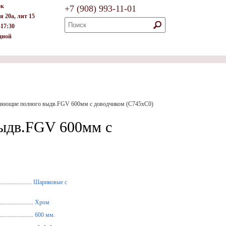
ок
+7
(908)
993-11-01
я 20а, лит 15
–17:30
дной
ляющие полного выдв.FGV 600мм c доводчиком (С745хС0)
ыдв.FGV 600мм c
.....................
Шариковые с
.....................
Хром
....................
600 мм.