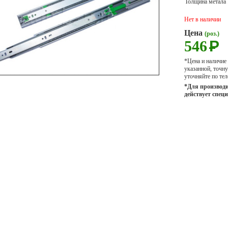
Толщина метала .....
Нет в наличии
Цена
(роз.)
546
Р
*Цена и наличие
указанной, точ
уточняйте по тел
*Для производи
действует спец