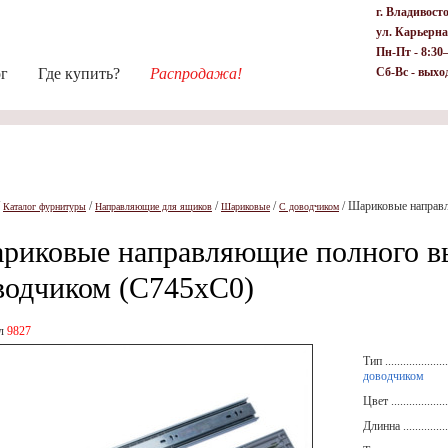
г. Владивост
ул. Карьерна
Пн-Пт - 8:30
ог
Где купить?
Распродажа!
Сб-Вс - выхо
/
/
/
/
/
Шариковые направ
Каталог фурнитуры
Направляющие для ящиков
Шариковые
С доводчиком
риковые направляющие полного в
водчиком (С745хС0)
ул
9827
Тип .....................
доводчиком
Цвет ....................
Длинна .................