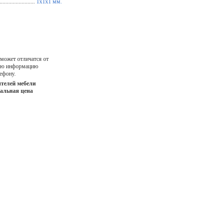
...................
1х1х1 мм.
 может отличатся от
ную информацию
ефону.
телей мебели
иальная цена