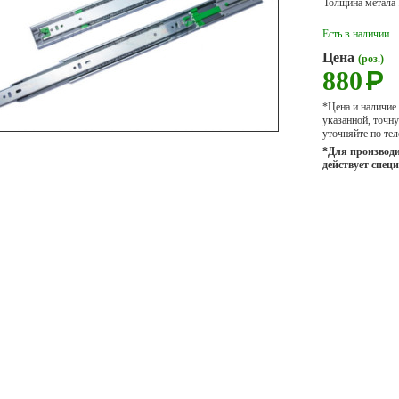
Толщина метала .....
Есть в наличии
Цена
(роз.)
880
Р
*Цена и наличие
указанной, точ
уточняйте по тел
*Для производи
действует спец