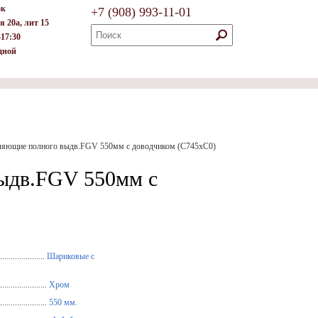
ок
+7
(908)
993-11-01
я 20а, лит 15
–17:30
дной
ляющие полного выдв.FGV 550мм c доводчиком (С745хС0)
ыдв.FGV 550мм c
.....................
Шариковые с
.....................
Хром
....................
550 мм.