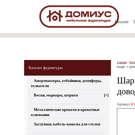
Каталог
/
Главная
Кат
выдв. c до
Каталог фурнитуры
Шари
Амортизаторы, отбойники, демпферы,
толкатели
дово
Воски, маркеры, штрихи
[+]
Артикул
KS
Металлические кровати и кроватные
основания
Заглушки, кабель-каналы для столов