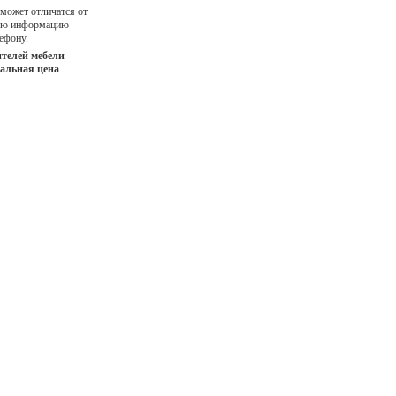
 может отличатся от
ную информацию
ефону.
телей мебели
иальная цена