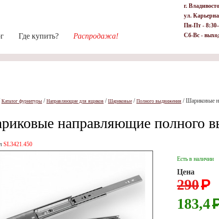
г. Владивост
ул. Карьерна
Пн-Пт - 8:30
ог
Где купить?
Распродажа!
Сб-Вс - выхо
/
/
/
/
/
Шариковые н
Каталог фурнитуры
Направляющие для ящиков
Шариковые
Полного выдвижения
риковые направляющие полного в
ул
SL3421.450
Есть в наличии
Цена
290
Р
183,4