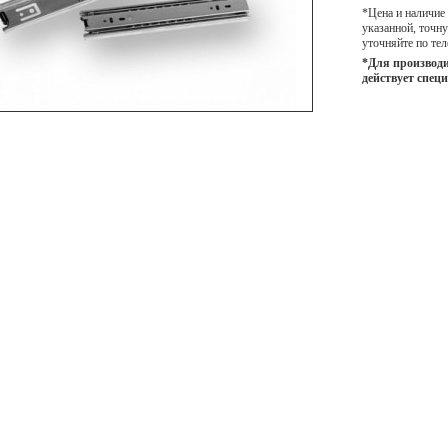
*Цена и наличие
указанной, точ
уточняйте по тел
*Для производи
действует спец