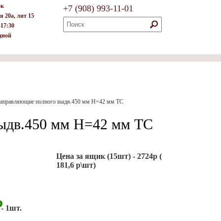
ок
+7
(908)
993-11-01
я 20а, лит 15
–17:30
дной
аправляющие полного выдв.450 мм H=42 мм TC
ыдв.450 мм H=42 мм TC
Цена за ящик (15шт) - 2724р (
181,6 р\шт)
Р
- 1шт.