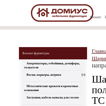
Каталог
Главн
Каталог фурнитуры
Шари
Амортизаторы, отбойники, демпферы,
напр
толкатели
Воски, маркеры, штрихи
[+]
Ша
Металлические кровати и кроватные
по
основания
TC
Заглушки, кабель-каналы для столов