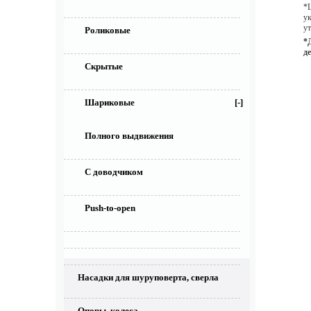
*Ц
у
ут
Роликовые
*
д
Скрытые
Шариковые
[-]
Полного выдвижения
С доводчиком
Push-to-open
Насадки для шуруповерта, сверла
Опоры, колеса