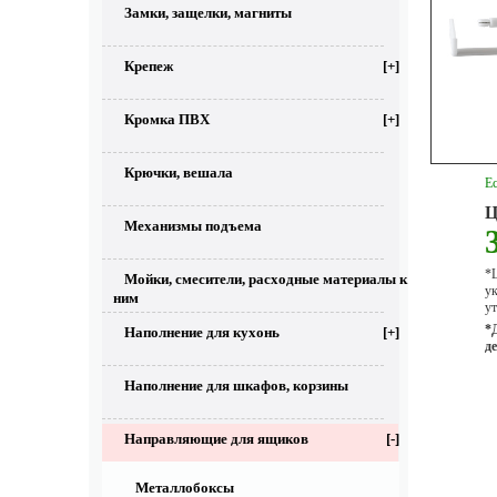
Замки, защелки, магниты
Крепеж
[+]
Кромка ПВХ
[+]
Крючки, вешала
Ес
Ц
Механизмы подъема
*Ц
Мойки, смесители, расходные материалы к
у
ним
ут
*
Наполнение для кухонь
[+]
д
Наполнение для шкафов, корзины
Направляющие для ящиков
[-]
Металлобоксы