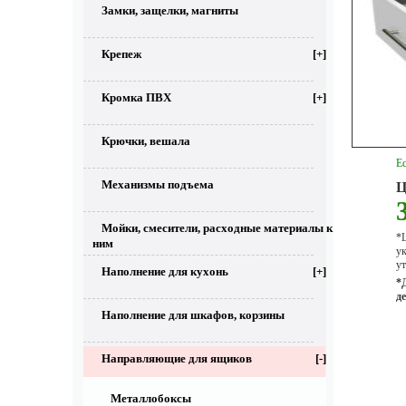
Замки, защелки, магниты
Крепеж
[+]
Кромка ПВХ
[+]
Крючки, вешала
Ес
Механизмы подъема
Ц
Мойки, смесители, расходные материалы к
*Ц
ним
у
ут
Наполнение для кухонь
[+]
*
д
Наполнение для шкафов, корзины
Направляющие для ящиков
[-]
Металлобоксы