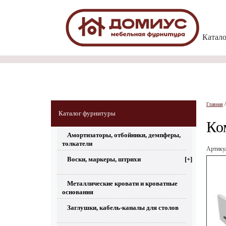
Катал
Главная
Каталог фурнитуры
Ко
Амортизаторы, отбойники, демпферы,
толкатели
Артик
Воски, маркеры, штрихи
[+]
Металлические кровати и кроватные
основания
Заглушки, кабель-каналы для столов