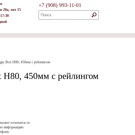
ок
+7
(908)
993-11-01
я 20а, лит 15
–17:30
дной
gic Box H80, 450мм с рейлингом
 H80, 450мм с рейлингом
 может отличатся от
ную информацию
ефону.