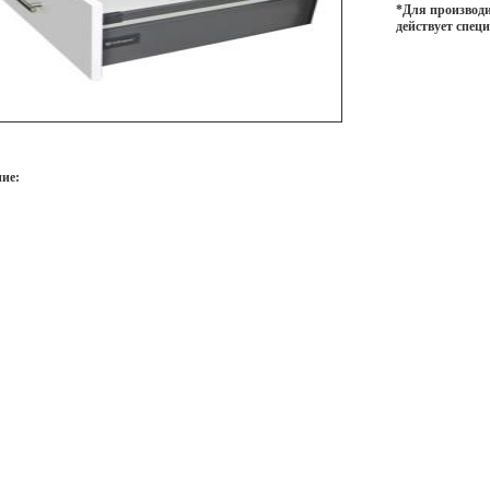
*Для производи
действует спец
ие: