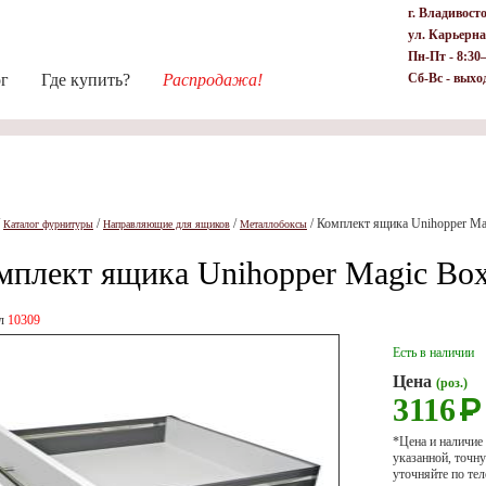
г. Владивост
ул. Карьерна
Пн-Пт - 8:30
ог
Где купить?
Распродажа!
Сб-Вс - выхо
/
/
/
/
Комплект ящика Unihopper Ma
Каталог фурнитуры
Направляющие для ящиков
Металлобоксы
мплект ящика Unihopper Magic Box
ул
10309
Есть в наличии
Цена
(роз.)
3116
Р
*Цена и наличие
указанной, точ
уточняйте по тел