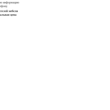
ную информацию
ефону.
телей мебели
иальная цена