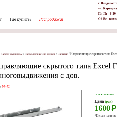
г. Владивост
ул. Карьерна
Пн-Пт - 8:30
ог
Где купить?
Распродажа!
Сб-Вс - выхо
/
/
/
/
Направляющие скрытого типа Exce
Каталог фурнитуры
Направляющие для ящиков
Скрытые
правляющие скрытого типа Excel F
лноговыдвижения с дов.
ул
10442
Есть в наличии
Цена
(роз.)
1600
Р
*Цена и наличие