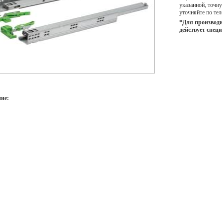
указанной, точ
уточняйте по тел
*Для производи
действует спец
ие: