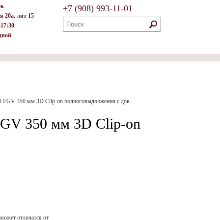
ок
+7
(908)
993-11-01
я 20а, лит 15
–17:30
дной
l FGV 350 мм 3D Clip-on полноговыдвижения с дов.
GV 350 мм 3D Clip-on
 может отличатся от