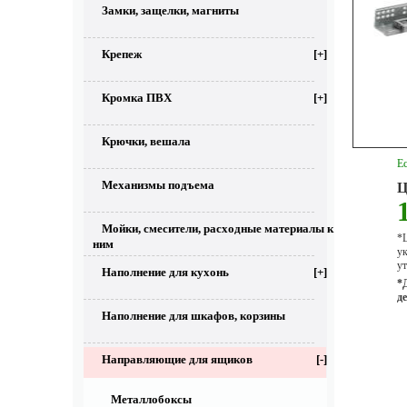
Замки, защелки, магниты
Крепеж
[+]
Кромка ПВХ
[+]
Крючки, вешала
Ес
Механизмы подъема
Ц
Мойки, смесители, расходные материалы к
*Ц
ним
у
ут
Наполнение для кухонь
[+]
*
д
Наполнение для шкафов, корзины
Направляющие для ящиков
[-]
Металлобоксы