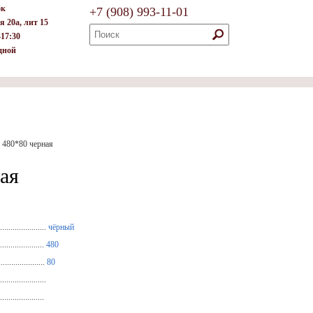
ок
+7
(908)
993-11-01
я 20а, лит 15
–17:30
дной
 480*80 черная
ая
.....................
чёрный
...................
480
...................
80
....................
....................