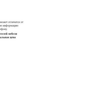
 может отличатся от
ную информацию
ефону.
телей мебели
иальная цена