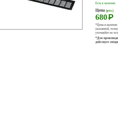
Есть в наличии
Цена
(роз.)
680
Р
*Цена и наличие
указанной, точ
уточняйте по тел
*Для производи
действует спец