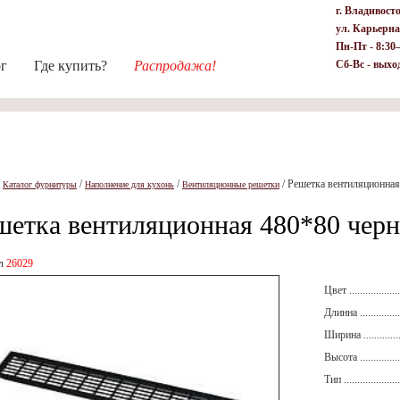
г. Владивост
ул. Карьерна
Пн-Пт - 8:30
ог
Где купить?
Распродажа!
Сб-Вс - выхо
/
/
/
/
Решетка вентиляционная
Каталог фурнитуры
Наполнение для кухонь
Вентиляционные решетки
шетка вентиляционная 480*80 черн
ул
26029
Цвет ....................
Длинна .................
Ширина ................
Высота .................
Тип ......................