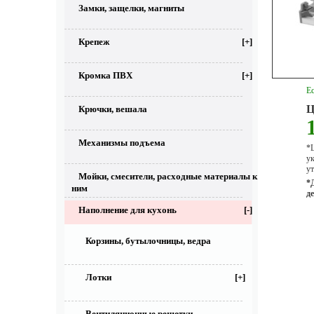
Замки, защелки, магниты
Крепеж
[+]
Кромка ПВХ
[+]
Ес
Ц
Крючки, вешала
Механизмы подъема
*Ц
у
ут
Мойки, смесители, расходные материалы к
*
ним
д
Наполнение для кухонь
[-]
Корзины, бутылочницы, ведра
Лотки
[+]
Вентиляционные решетки