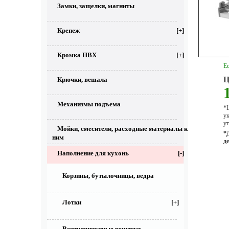
Замки, защелки, магниты
Крепеж
[+]
Кромка ПВХ
[+]
Ес
Ц
Крючки, вешала
Механизмы подъема
*Ц
у
ут
Мойки, смесители, расходные материалы к
*
ним
д
Наполнение для кухонь
[-]
Корзины, бутылочницы, ведра
Лотки
[+]
Вентиляционные решетки