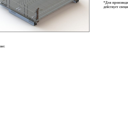
*Для производи
действует спец
ие: