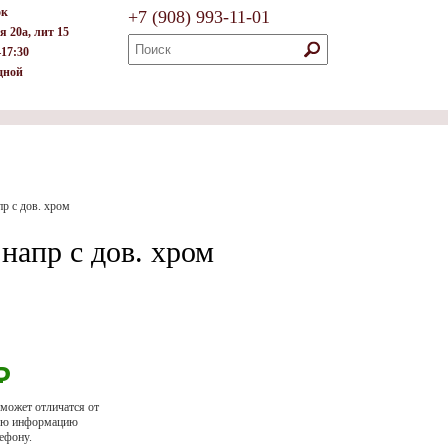
ок
+7
(908)
993-11-01
я 20а, лит 15
–17:30
дной
р с дов. хром
напр с дов. хром
Р
 может отличатся от
ную информацию
ефону.