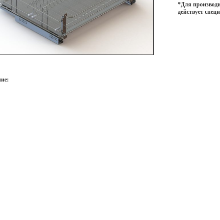
*Для производи
действует спец
ие: