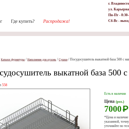
г. Владивост
ул. Карьерна
Пн-Пт - 8:30
ог
Где купить?
Распродажа!
Сб-Вс - выхо
/
/
/
/
Посудосушитель выкатной база 500 с на
Каталог фурнитуры
Наполнение для кухонь
Сушки
судосушитель выкатной база 500 с 
ул
558
Есть в наличии
Цена
(роз.)
7000
Р
*Цена и наличие
указанной, точ
уточняйте по тел