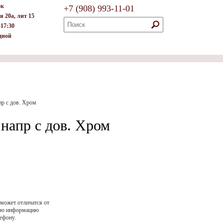
ок
+7
(908)
993-11-01
я 20а, лит 15
–17:30
дной
пр с дов. Хром
напр с дов. Хром
 может отличатся от
ную информацию
ефону.