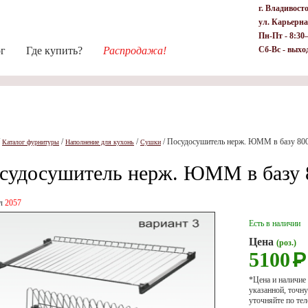
г. Владивост
ул. Карьерна
Пн-Пт - 8:30
ог
Где купить?
Распродажа!
Сб-Вс - выхо
/
/
/
/
Посудосушитель нерж. ЮММ в базу 80
Каталог фурнитуры
Наполнение для кухонь
Сушки
судосушитель нерж. ЮММ в базу 
ул
2057
Есть в наличии
Цена
(роз.)
5100
Р
*Цена и наличие
указанной, точ
уточняйте по тел