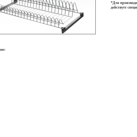
*Для производи
действует спец
ие: