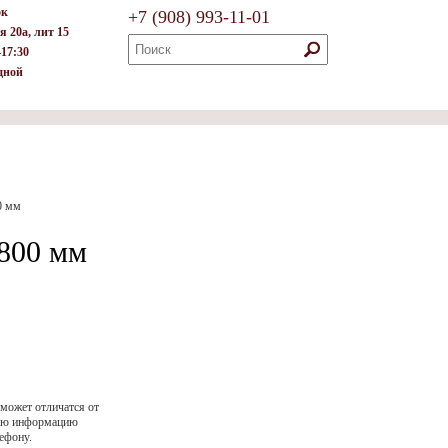
ок
+7
(908)
993-11-01
я 20а, лит 15
–17:30
дной
0 мм
800 мм
 может отличатся от
ную информацию
ефону.