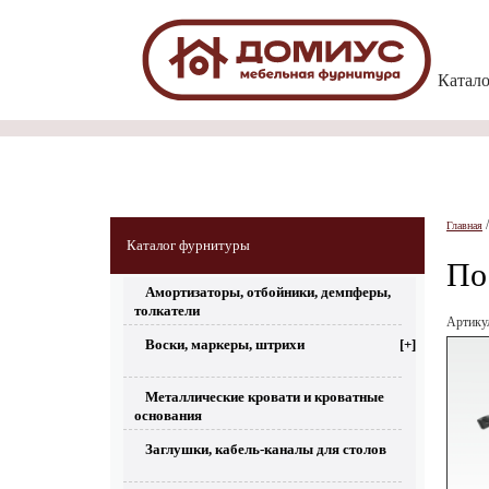
Катал
Главная
Каталог фурнитуры
По
Амортизаторы, отбойники, демпферы,
толкатели
Артик
Воски, маркеры, штрихи
[+]
Металлические кровати и кроватные
основания
Заглушки, кабель-каналы для столов