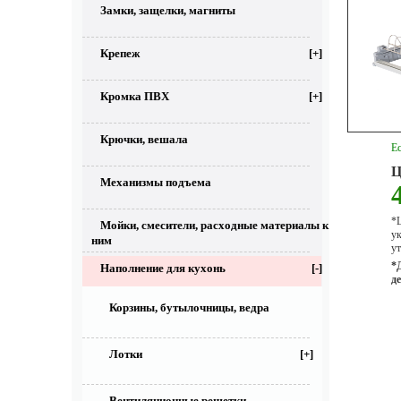
Замки, защелки, магниты
Крепеж
[+]
Кромка ПВХ
[+]
Крючки, вешала
Ес
Ц
Механизмы подъема
*Ц
Мойки, смесители, расходные материалы к
у
ним
ут
*
Наполнение для кухонь
[-]
д
Корзины, бутылочницы, ведра
Лотки
[+]
Вентиляционные решетки