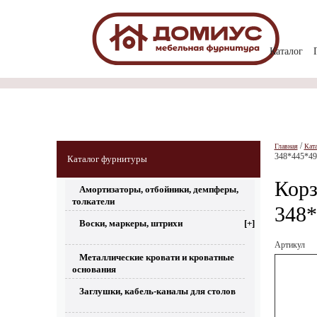
Каталог
/
Главная
Кат
348*445*49
Каталог фурнитуры
Корз
Амортизаторы, отбойники, демпферы,
толкатели
348*
Воски, маркеры, штрихи
[+]
Артикул
Металлические кровати и кроватные
основания
Заглушки, кабель-каналы для столов