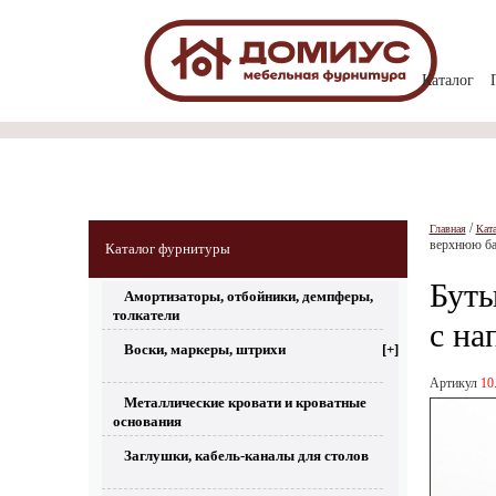
Каталог
/
Главная
Кат
верхнюю баз
Каталог фурнитуры
Буты
Амортизаторы, отбойники, демпферы,
толкатели
с на
Воски, маркеры, штрихи
[+]
Артикул
10
Металлические кровати и кроватные
основания
Заглушки, кабель-каналы для столов