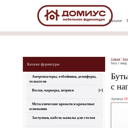
Каталог
/
Главная
Кат
базу с напр
Каталог фурнитуры
Буты
Амортизаторы, отбойники, демпферы,
толкатели
с на
Воски, маркеры, штрихи
[+]
Артикул
10
Металлические кровати и кроватные
основания
Заглушки, кабель-каналы для столов