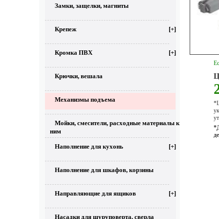
Замки, защелки, магниты
Крепеж
[+]
Кромка ПВХ
[+]
Ес
Ц
Крючки, вешала
Механизмы подъема
*Ц
у
ут
Мойки, смесители, расходные материалы к
*
ним
д
Наполнение для кухонь
[+]
Наполнение для шкафов, корзины
Направляющие для ящиков
[+]
Насадки для шуруповерта, сверла