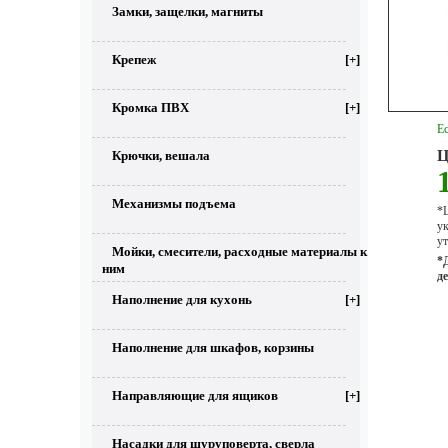
Замки, защелки, магниты
Крепеж
[+]
Кромка ПВХ
[+]
Ес
Ц
Крючки, вешала
Механизмы подъема
*Ц
у
ут
Мойки, смесители, расходные материалы к
*
ним
д
Наполнение для кухонь
[+]
Наполнение для шкафов, корзины
Направляющие для ящиков
[+]
Насадки для шуруповерта, сверла