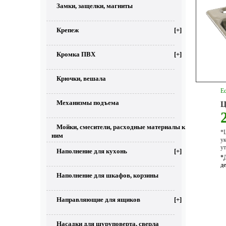
Замки, защелки, магниты
Крепеж
[+]
Кромка ПВХ
[+]
Крючки, вешала
Ес
Механизмы подъема
Ц
Мойки, смесители, расходные материалы к
*Ц
ним
у
ут
Наполнение для кухонь
[+]
*
д
Наполнение для шкафов, корзины
Направляющие для ящиков
[+]
Насадки для шуруповерта, сверла