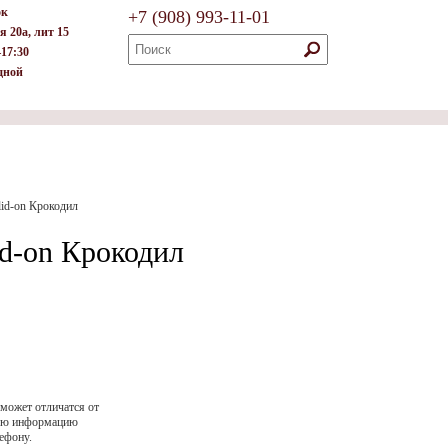
ок
+7
(908)
993-11-01
я 20а, лит 15
–17:30
дной
lid-on Крокодил
id-on Крокодил
 может отличатся от
ную информацию
ефону.