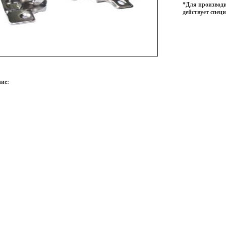
*Для производи
действует спец
ие: