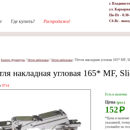
г. Владивост
ул. Карьерна
Пн-Пт - 8:30
ог
Где купить?
Распродажа!
Сб-Вс - выхо
/
/
/
/
Петля накладная угловая 165* MF, S
Каталог фурнитуры
Петли мебельные
Петли мебельные
тля накладная угловая 165* MF, Sl
ул
9714
Есть в наличии
Цена
(роз.)
152
Р
*Цена и наличие
указанной, точ
уточняйте по тел