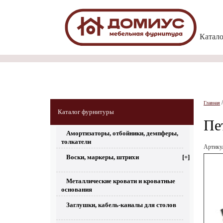
Катал
Главная
Каталог фурнитуры
Пе
Амортизаторы, отбойники, демпферы,
толкатели
Артик
Воски, маркеры, штрихи
[+]
Металлические кровати и кроватные
основания
Заглушки, кабель-каналы для столов