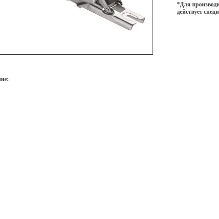
*Для производи
действует спец
ие: