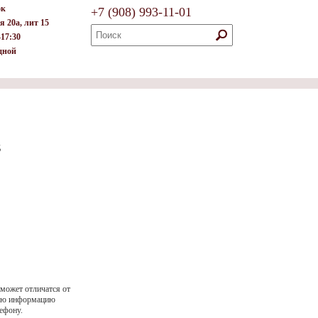
ок
+7
(908)
993-11-01
я 20а, лит 15
–17:30
дной
д
 может отличатся от
ную информацию
ефону.