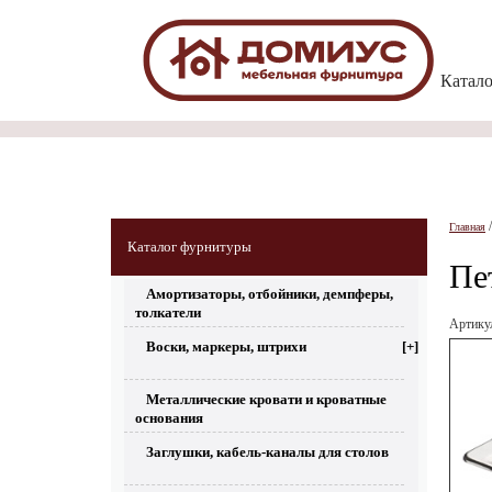
Катал
Главная
Каталог фурнитуры
Пе
Амортизаторы, отбойники, демпферы,
толкатели
Артик
Воски, маркеры, штрихи
[+]
Металлические кровати и кроватные
основания
Заглушки, кабель-каналы для столов