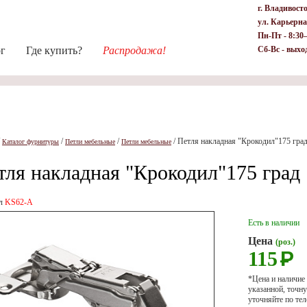
г. Владивост
ул. Карьерна
Пн-Пт - 8:30
ог
Где купить?
Распродажа!
Сб-Вс - выхо
/
/
/
/
Петля накладная "Крокодил"175 гра
Каталог фурнитуры
Петли мебельные
Петли мебельные
тля накладная "Крокодил"175 град
ул
KS62-А
Есть в наличии
Цена
(роз.)
115
Р
*Цена и наличие
указанной, точ
уточняйте по тел