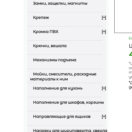
Замки, защелки, магниты
Крепеж
[+]
Кромка ПВХ
[+]
Е
Крючки, вешала
Механизмы подъема
*
о
т
Мойки, смесители, расходные
у
материалы к ним
*
д
Наполнение для кухонь
[+]
Наполнение для шкафов, корзины
Направляющие для ящиков
[+]
Насадки для шуруповерта, сверла