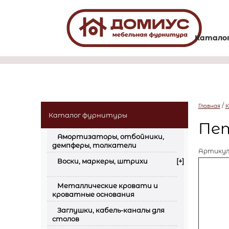
Катало
/
Главная
К
Каталог фурнитуры
Пет
Амортизаторы, отбойники,
демпферы, толкатели
Артику
Воски, маркеры, штрихи
[+]
Металлические кровати и
кроватные основания
Заглушки, кабель-каналы для
столов