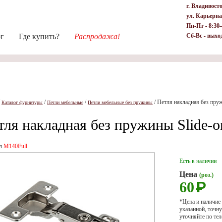
г. Владивост
ул. Карьерна
Пн-Пт - 8:30
ог
Где купить?
Распродажа!
Сб-Вс - выхо
/
/
/
/
Петля накладная без пру
Каталог фурнитуры
Петли мебельные
Петли мебельные без пружины
тля накладная без пружины Slide-
ул
M140Full
Есть в наличии
Цена
(роз.)
60
Р
*Цена и наличие
указанной, точ
уточняйте по тел