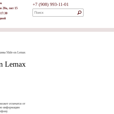
ок
+7
(908)
993-11-01
я 20а, лит 15
–17:30
дной
жины Slide-on Lemax
on Lemax
 может отличатся от
ную информацию
ефону.