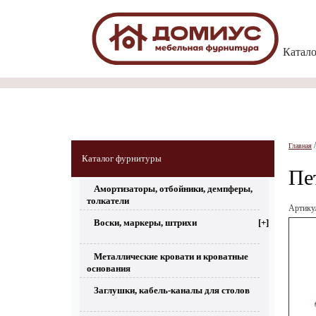
Катал
Главная
Каталог фурнитуры
Пе
Амортизаторы, отбойники, демпферы,
толкатели
Артик
Воски, маркеры, штрихи
[+]
Металлические кровати и кроватные
основания
Заглушки, кабель-каналы для столов