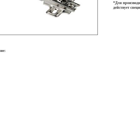
*Для производи
действует спец
ие: