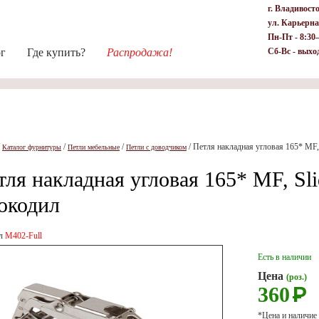
г. Владивост
ул. Карьерна
Пн-Пт - 8:30
ог
Где купить?
Распродажа!
Сб-Вс - выхо
/
/
/
/
Петля накладная угловая 165* MF,
Каталог фурнитуры
Петли мебельные
Петли с доводчиком
тля накладная угловая 165* MF, Sl
окодил
ул
M402-Full
Есть в наличии
Цена
(роз.)
360
Р
*Цена и наличие