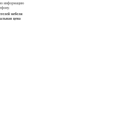
ную информацию
ефону.
телей мебели
иальная цена