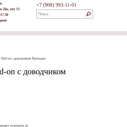
ок
+7
(908)
993-11-01
я 20а, лит 15
–17:30
дной
 Slid-on с доводчиком Крокодил
id-on с доводчиком
 может отличатся от