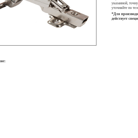
указанной, точ
уточняйте по тел
*Для производи
действует спец
ие: