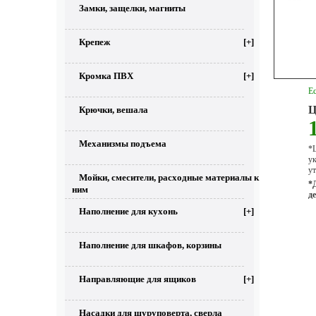
Замки, защелки, магниты
Крепеж
[+]
Кромка ПВХ
[+]
Ес
Ц
Крючки, вешала
Механизмы подъема
*Ц
у
ут
Мойки, смесители, расходные материалы к
*
ним
д
Наполнение для кухонь
[+]
Наполнение для шкафов, корзины
Направляющие для ящиков
[+]
Насадки для шуруповерта, сверла