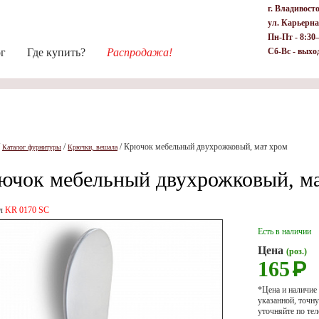
г. Владивост
ул. Карьерна
Пн-Пт - 8:30
ог
Где купить?
Распродажа!
Сб-Вс - выхо
/
/
/
Крючок мебельный двухрожковый, мат хром
Каталог фурнитуры
Крючки, вешала
ючок мебельный двухрожковый, ма
ул
KR 0170 SC
Есть в наличии
Цена
(роз.)
165
Р
*Цена и наличие
указанной, точ
уточняйте по тел