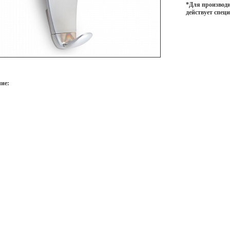
*Для производи
действует спец
ие: