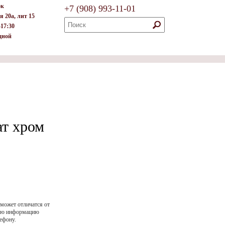
ок
+7
(908)
993-11-01
я 20а, лит 15
–17:30
дной
т хром
 может отличатся от
ную информацию
ефону.