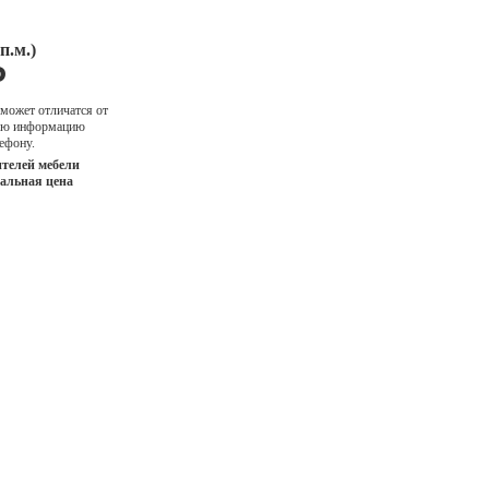
п.м.)
Р
 может отличатся от
ную информацию
ефону.
телей мебели
иальная цена