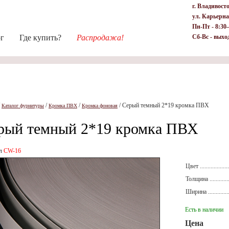
г. Владивост
ул. Карьерна
Пн-Пт - 8:30
ог
Где купить?
Распродажа!
Сб-Вс - выхо
/
/
/
/
Серый темный 2*19 кромка ПВХ
Каталог фурнитуры
Кромка ПВХ
Кромка фоновая
рый темный 2*19 кромка ПВХ
ул
CW-16
Цвет ....................
Толщина ...............
Ширина ................
Есть в наличии
Цена