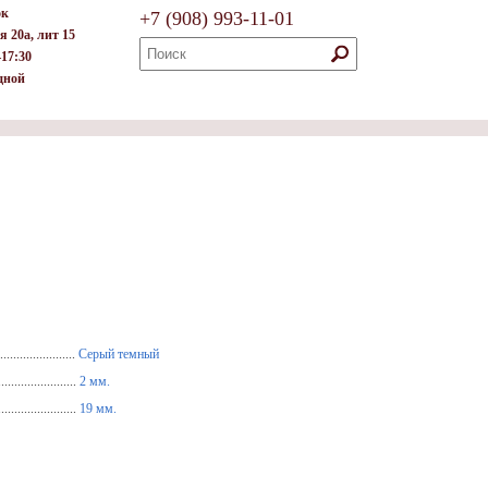
ок
+7
(908)
993-11-01
я 20а, лит 15
–17:30
дной
......................
Серый темный
.....................
2 мм.
.....................
19 мм.