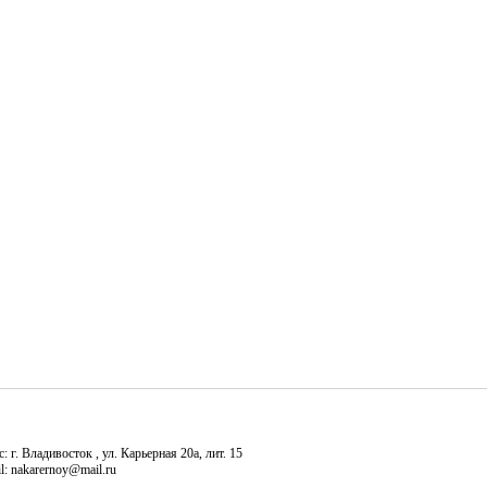
: г. Владивосток , ул. Карьерная 20а, лит. 15
l: nakarernoy@mail.ru