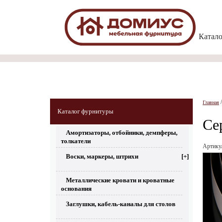
Катал
Главная
Каталог фурнитуры
Се
Амортизаторы, отбойники, демпферы,
толкатели
Артик
Воски, маркеры, штрихи
[+]
Металлические кровати и кроватные
основания
Заглушки, кабель-каналы для столов