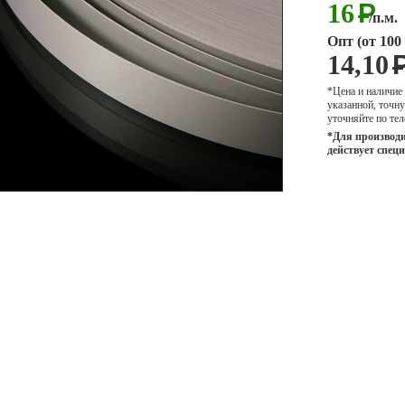
16
Р
/п.м.
Опт (от 100 
14,10
*Цена и наличие
указанной, точ
уточняйте по тел
*Для производи
действует спец