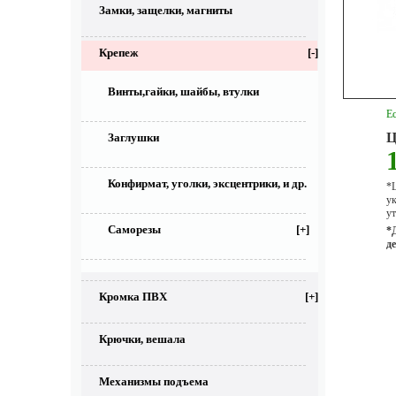
Замки, защелки, магниты
Крепеж
[-]
Винты,гайки, шайбы, втулки
Ес
Ц
Заглушки
Конфирмат, уголки, эксцентрики, и др.
*Ц
у
ут
Саморезы
[+]
*
д
Кромка ПВХ
[+]
Крючки, вешала
Механизмы подъема