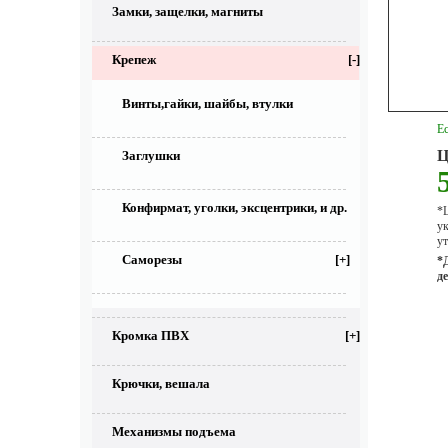
Замки, защелки, магниты
Крепеж
[-]
Винты,гайки, шайбы, втулки
Ес
Ц
Заглушки
Конфирмат, уголки, эксцентрики, и др.
*Ц
у
ут
Саморезы
[+]
*
д
Кромка ПВХ
[+]
Крючки, вешала
Механизмы подъема