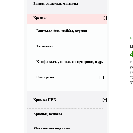
Замки, защелки, магниты
Крепеж
[-]
Винты,гайки, шайбы, втулки
Ес
Ц
Заглушки
Конфирмат, уголки, эксцентрики, и др.
*Ц
у
ут
Саморезы
[+]
*
д
Кромка ПВХ
[+]
Крючки, вешала
Механизмы подъема