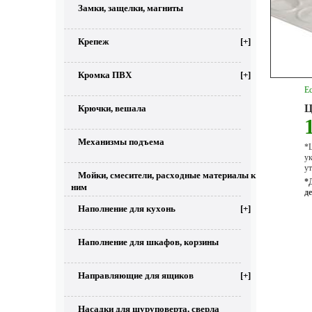
Замки, защелки, магниты
Крепеж
[+]
Кромка ПВХ
[+]
Ес
Ц
Крючки, вешала
Механизмы подъема
*Ц
у
ут
Мойки, смесители, расходные материалы к
*
ним
д
Наполнение для кухонь
[+]
Наполнение для шкафов, корзины
Направляющие для ящиков
[+]
Насадки для шуруповерта, сверла