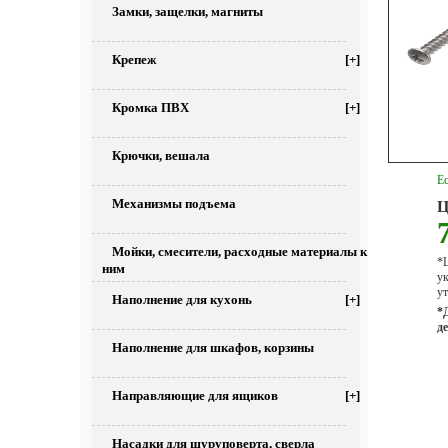
Замки, защелки, магниты
Крепеж
[+]
Кромка ПВХ
[+]
Крючки, вешала
Ес
Механизмы подъема
Ц
Мойки, смесители, расходные материалы к
*Ц
ним
у
ут
Наполнение для кухонь
[+]
*
д
Наполнение для шкафов, корзины
Направляющие для ящиков
[+]
Насадки для шуруповерта, сверла